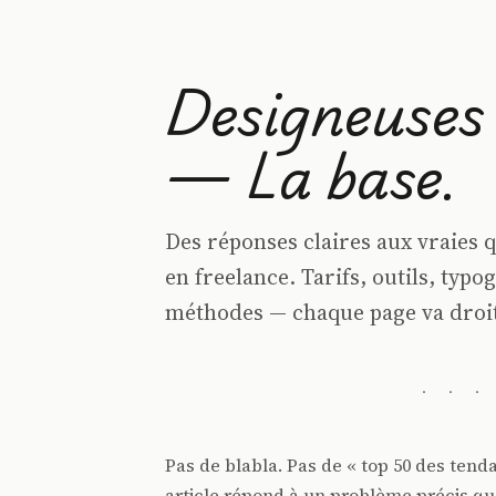
Designeuses
— La base.
Des réponses claires aux vraies 
en freelance. Tarifs, outils, typo
méthodes — chaque page va droit
· · ·
Pas de blabla. Pas de « top 50 des tenda
article répond à un problème précis qu