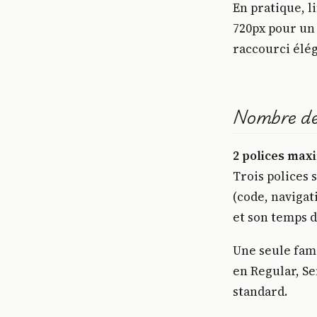
En pratique, l
720px pour un 
raccourci éléga
Nombre de
2 polices maxi
Trois polices 
(code, navigat
et son temps 
Une seule fami
en Regular, Se
standard.