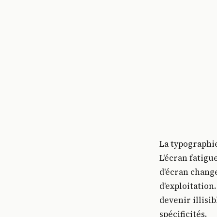
La typographie
L'écran fatigue
d'écran chang
d'exploitatio
devenir illisi
spécificités.