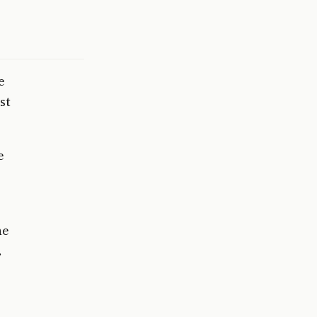
e
st
e
ne
.