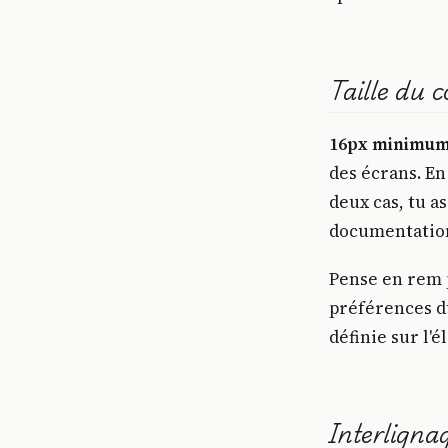
Taille du c
16px minimum
des écrans. En
deux cas, tu a
documentation,
Pense en rem p
préférences du
définie sur l'
Interligna