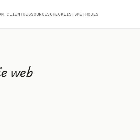
ON CLIENT
RESSOURCES
CHECKLISTS
MÉTHODES
ie web